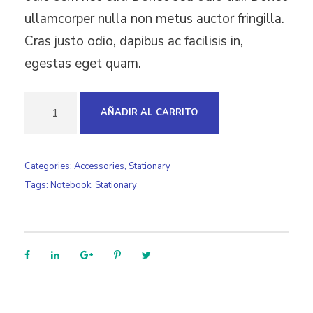
ullamcorper nulla non metus auctor fringilla.
Cras justo odio, dapibus ac facilisis in,
egestas eget quam.
T
AÑADIR AL CARRITO
h
e
Categories:
Accessories
,
Stationary
G
Tags:
Notebook
,
Stationary
r
e
e
n
N
o