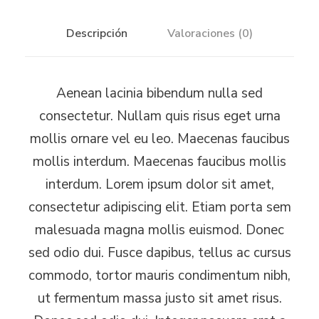
t
Descripción
Valoraciones (0)
e
b
o
Aenean lacinia bibendum nulla sed
o
consectetur. Nullam quis risus eget urna
k
mollis ornare vel eu leo. Maecenas faucibus
c
mollis interdum. Maecenas faucibus mollis
a
interdum. Lorem ipsum dolor sit amet,
n
consectetur adipiscing elit. Etiam porta sem
t
malesuada magna mollis euismod. Donec
i
sed odio dui. Fusce dapibus, tellus ac cursus
d
commodo, tortor mauris condimentum nibh,
a
ut fermentum massa justo sit amet risus.
d